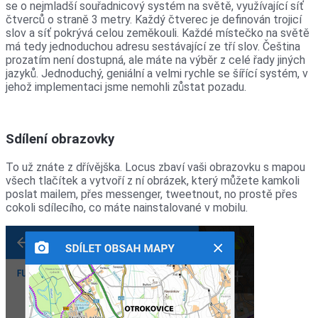
se o nejmladší souřadnicový systém na světě, využívající síť
čtverců o straně 3 metry. Každý čtverec je definován trojicí
slov a síť pokrývá celou zeměkouli. Každé místečko na světě
má tedy jednoduchou adresu sestávající ze tří slov. Čeština
prozatím není dostupná, ale máte na výběr z celé řady jiných
jazyků. Jednoduchý, geniální a velmi rychle se šířící systém, v
jehož implementaci jsme nemohli zůstat pozadu.
Sdílení obrazovky
To už znáte z dřívějška. Locus zbaví vaši obrazovku s mapou
všech tlačítek a vytvoří z ní obrázek, který můžete kamkoli
poslat mailem, přes messenger, tweetnout, no prostě přes
cokoli sdílecího, co máte nainstalované v mobilu.