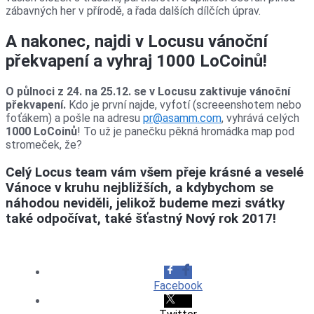
zábavných her v přírodě, a řada dalších dílčích úprav.
A nakonec, najdi v Locusu vánoční
překvapení a vyhraj 1000 LoCoinů!
O půlnoci z 24. na 25.12. se v Locusu zaktivuje vánoční
překvapení.
Kdo je první najde, vyfotí (screeenshotem nebo
foťákem) a pošle na adresu
pr@asamm.com
, vyhrává celých
1000 LoCoinů
! To už je panečku pěkná hromádka map pod
stromeček, že?
Celý Locus team vám všem přeje krásné a veselé
Vánoce v kruhu nejbližších, a kdybychom se
náhodou neviděli, jelikož budeme mezi svátky
také odpočívat, také šťastný Nový rok 2017!
Facebook