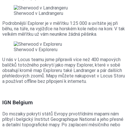
Sherwood v Landrangeru
Podrobnější Explorer je v měřítku 1:25 000 a uvítáte jej při
běhu, na túře, na vyjížďce na horském kole nebo na koni. V tak
velkém měřítku už vám neunikne žádná pěšinka.
Sherwood v Exploreru
U nás v Locus teamu jsme připravili více než 400 mapových
balíčků totožného pokrytí jako mapy Explorer, které v sobě
obsahují kromě map Exploreru také Landranger a pár dalších
přehledových zoomů. Mapy můžete nakupovat v Locus Storu
a používat offline bez připojení k internetu.
IGN Belgium
Do mozaiky pokrytí států Evropy prvotřídními mapami nám
přibyl i belgický Institut Geographique National a jeho přesné
a detailní topografické mapy. Po zaplacení měsíčního nebo