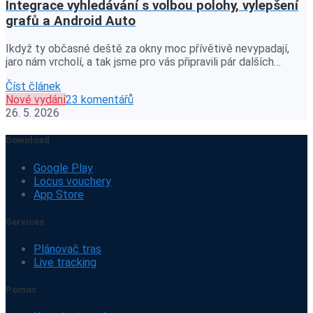
Integrace vyhledávání s volbou polohy, vylepšení
grafů a Android Auto
Ikdyž ty občasné deště za okny moc přívětivě nevypadají,
jaro nám vrcholí, a tak jsme pro vás připravili pár dalších…
Číst článek
Nové vydání
23 komentářů
26. 5. 2026
Download
Google Play
Locus vouchery
App Store
Services
Plánovač tras
Live tracking
Pomoc