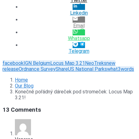
Twitter
Linkedin
Email
Whatsapp
Telegram
facebook
IGN Belgium
Locus Map 3.21
NeoTreks
new
release
Ordnance Survey
Share
US National Parks
what3words
Home
Our Blog
Konečně pořádný dáreček pod stromeček: Locus Map
3.21!
13 Comments