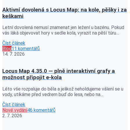
Aktivní dovolená s Locus Map: na kole, pěšky i za
keškami
Letní dovolená nemusí znamenat jen ležení u bazénu. Pokud
vás láká objevovat hory v sedle kola, vyrazit na pěší túru…
Číst článek
Blog
11 komentářů
14. 7. 2026
Locus Map 4.35.0 — plně interaktivní grafy a
možnost připojit e-kola
Léto vše rozpaluje do běla a jelikož neholdujeme válení se u
vody, utíkáme před vedrem buď do lesa, nebo na…
Číst článek
Nové vydání
46 komentářů
2. 7. 2026