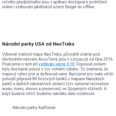
ročního předplatného jsou v aplikaci dostupné k prohlížení
online i stahování jakéhokoli území Belgie do offline.
Národní parky USA od NeoTreks
Výborné trailové mapy NeoTreks, původně známé pod
obchodním názvem AccuTerra, jsou v Locusu již od října 2016.
Psali jsme o nich při
vydávání verze 3.19
. Doposud ovšem
byly dostupné pouze v tzv. volném výběru. To znamená, že
mapový výřez jste si definovali sami. Nyní jsme pro vaše větší
pohodlí připravili 89 hotových balíků s mapami Národních
parků a dalších rekreačních oblastí (tzv. national recreation
areas, rivers, shores a preserves) ve Spojených státech. A
když budete chtít, budeme nabídku dále rozšiřovat.
Národní parky Kalifornie