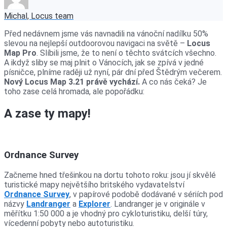
Michal, Locus team
Před nedávnem jsme vás navnadili na vánoční nadílku 50%
slevou na nejlepší outdoorovou navigaci na světě –
Locus
Map Pro
. Slíbili jsme, že to není o těchto svátcích všechno.
A ikdyž sliby se maj plnit o Vánocích, jak se zpívá v jedné
písničce, plníme raději už nyní, pár dní před Štědrým večerem.
Nový Locus Map 3.21 právě vychází.
A co nás čeká? Je
toho zase celá hromada, ale popořádku:
A zase ty mapy!
Ordnance Survey
Začneme hned třešinkou na dortu tohoto roku: jsou jí skvělé
turistické mapy největšího britského vydavatelství
Ordnance Survey
, v papírové podobě dodávané v sériích pod
názvy
Landranger
a
Explorer
. Landranger je v originále v
měřítku 1:50 000 a je vhodný pro cykloturistiku, delší túry,
vícedenní pobyty nebo autoturistiku.