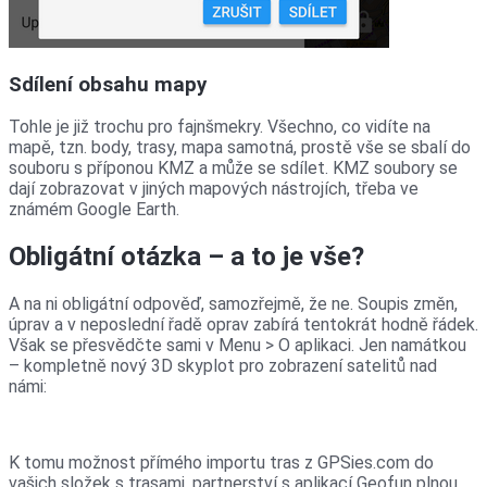
Sdílení obsahu mapy
Tohle je již trochu pro fajnšmekry. Všechno, co vidíte na
mapě, tzn. body, trasy, mapa samotná, prostě vše se sbalí do
souboru s příponou KMZ a může se sdílet. KMZ soubory se
dají zobrazovat v jiných mapových nástrojích, třeba ve
známém Google Earth.
Obligátní otázka – a to je vše?
A na ni obligátní odpověď, samozřejmě, že ne. Soupis změn,
úprav a v neposlední řadě oprav zabírá tentokrát hodně řádek.
Však se přesvědčte sami v Menu > O aplikaci. Jen namátkou
– kompletně nový 3D skyplot pro zobrazení satelitů nad
námi:
K tomu možnost přímého importu tras z GPSies.com do
vašich složek s trasami, partnerství s aplikací Geofun plnou