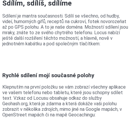
Sdílím, sdílíš, sdílíme
Sdílení je mantra současnosti. Sdílí se všechno, od hudby,
videí, humorných gifů, receptů na cukroví, fotek novorozeňat
až po GPS polohu. A to je naše doména. Možností sdílení jsou
mraky, znáte to ze svého chytrého telefonu. Locus nabízí
ještě další rozšíření těchto možností, a hlavně, nově v
jednotném kabátku a pod společným tlačítkem:
Rychlé sdílení mojí současné polohy
Klepnutím na první položku se vám zobrazí všechny aplikace
ve vašem telefonu nebo tabletu, které jsou schopny sdílet
text. Vzkaz od Locusu obsahuje odkaz do služby
Geohash.org, která je zdarma a která dokáže vaši polohu
zobrazit v několika zdrojích, mimo jiné na Google mapách, v
OpenStreet mapách či na mapě Geocachingu: