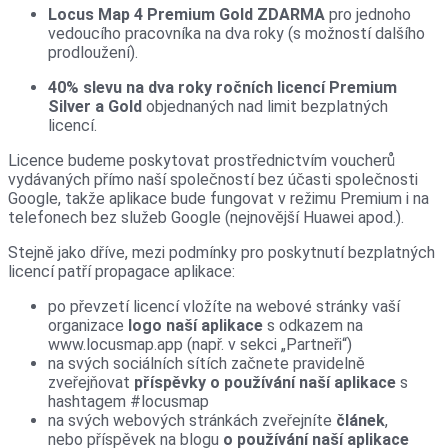
Locus Map 4 Premium Gold ZDARMA
pro jednoho
vedoucího pracovníka na dva roky (s možností dalšího
prodloužení).
40% slevu na dva roky ročních licencí Premium
Silver a Gold
objednaných nad limit bezplatných
licencí.
Licence budeme poskytovat prostřednictvím voucherů
vydávaných přímo naší společností bez účasti společnosti
Google, takže aplikace bude fungovat v režimu Premium i na
telefonech bez služeb Google (nejnovější Huawei apod.).
Stejně jako dříve, mezi podmínky pro poskytnutí bezplatných
licencí patří propagace aplikace:
po převzetí licencí vložíte na webové stránky vaší
organizace
logo naší aplikace
s odkazem na
www.locusmap.app (např. v sekci „Partneři“)
na svých sociálních sítích začnete pravidelně
zveřejňovat
příspěvky o používání naší aplikace
s
hashtagem #locusmap
na svých webových stránkách zveřejníte
článek
,
nebo
příspěvek na blogu
o používání naší aplikace