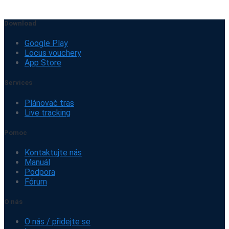
Download
Google Play
Locus vouchery
App Store
Services
Plánovač tras
Live tracking
Pomoc
Kontaktujte nás
Manuál
Podpora
Fórum
O nás
O nás / přidejte se