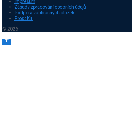
Impresum
Zásady zpracování osobních údajů
Podpora záchranných složek
PressKit
© 2026