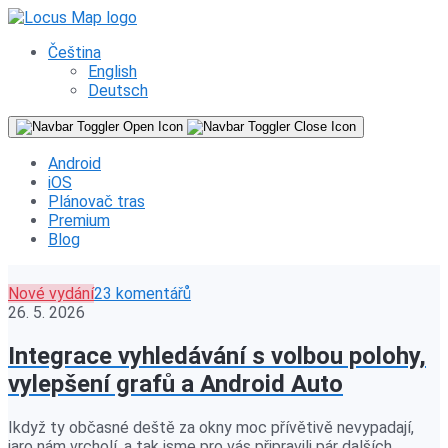
Čeština
English
Deutsch
Android
iOS
Plánovač tras
Premium
Blog
Nové vydání
23 komentářů
26. 5. 2026
Integrace vyhledávání s volbou polohy,
vylepšení grafů a Android Auto
Ikdyž ty občasné deště za okny moc přívětivě nevypadají,
jaro nám vrcholí, a tak jsme pro vás připravili pár dalších…