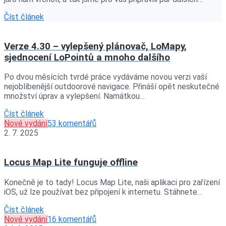
Číst článek
Verze 4.30 – vylepšený plánovač, LoMapy,
sjednocení LoPointů a mnoho dalšího
Po dvou měsících tvrdé práce vydáváme novou verzi vaší
nejoblíbenější outdoorové navigace. Přináší opět neskutečné
množství úprav a vylepšení. Namátkou…
Číst článek
Nové vydání
53 komentářů
2. 7. 2025
Locus Map Lite funguje offline
Konečně je to tady! Locus Map Lite, naši aplikaci pro zařízení
iOS, už lze používat bez připojení k internetu. Stáhnete…
Číst článek
Nové vydání
16 komentářů