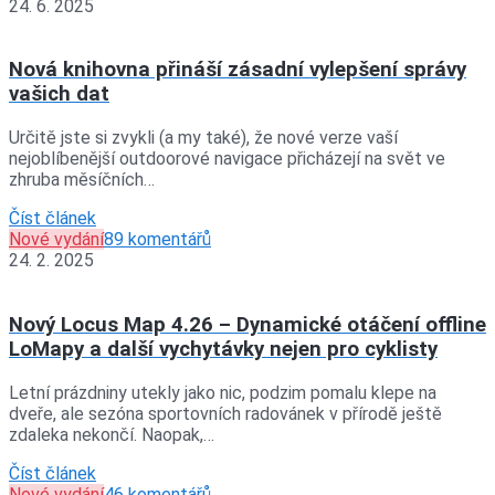
24. 6. 2025
Nová knihovna přináší zásadní vylepšení správy
vašich dat
Určitě jste si zvykli (a my také), že nové verze vaší
nejoblíbenější outdoorové navigace přicházejí na svět ve
zhruba měsíčních…
Číst článek
Nové vydání
89 komentářů
24. 2. 2025
Nový Locus Map 4.26 – Dynamické otáčení offline
LoMapy a další vychytávky nejen pro cyklisty
Letní prázdniny utekly jako nic, podzim pomalu klepe na
dveře, ale sezóna sportovních radovánek v přírodě ještě
zdaleka nekončí. Naopak,…
Číst článek
Nové vydání
46 komentářů