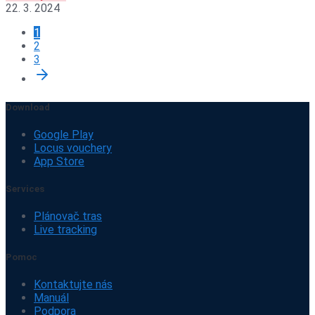
22. 3. 2024
1
2
3
Download
Google Play
Locus vouchery
App Store
Services
Plánovač tras
Live tracking
Pomoc
Kontaktujte nás
Manuál
Podpora