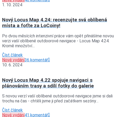
1. 10. 2024
Nový Locus Map 4.24: recenzujte svá oblíbená
místa a foťte za LoCoiny!
Po dvou měsících intenzivní práce vám opět přinášíme novou
verzi vaší oblíbené outdoorové navigace - Locus Map 4.24.
Kromě množství…
Číst článek
Nové vydání
36 komentářů
10. 6. 2024
Nový Locus Map 4.22 spojuje navigaci s
plánováním trasy a sdílí fotky do galerie
S novou verzí vaší oblíbené outdoorové navigace jsme si dali
trochu na čas - chtěli jsme ji před začátkem sezóny…
Číst článek
Nové vydání
41 komentářů