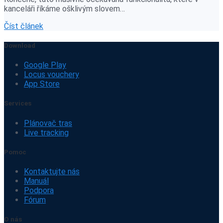
kanceláři říkáme ošklivým slovem…
Číst článek
Download
Google Play
Locus vouchery
App Store
Services
Plánovač tras
Live tracking
Pomoc
Kontaktujte nás
Manuál
Podpora
Fórum
O nás