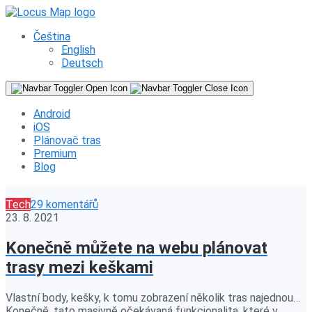
Čeština
English
Deutsch
Android
iOS
Plánovač tras
Premium
Blog
Tech
29 komentářů
23. 8. 2021
Konečně můžete na webu plánovat
trasy mezi keškami
Vlastní body, kešky, k tomu zobrazení několik tras najednou…
Konečně, tato masivně očekávaná funkcionalita, které v