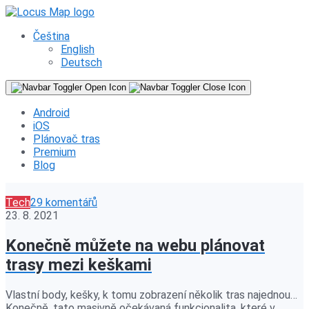
Čeština
English
Deutsch
Android
iOS
Plánovač tras
Premium
Blog
Tech
29 komentářů
23. 8. 2021
Konečně můžete na webu plánovat
trasy mezi keškami
Vlastní body, kešky, k tomu zobrazení několik tras najednou…
Konečně, tato masivně očekávaná funkcionalita, které v