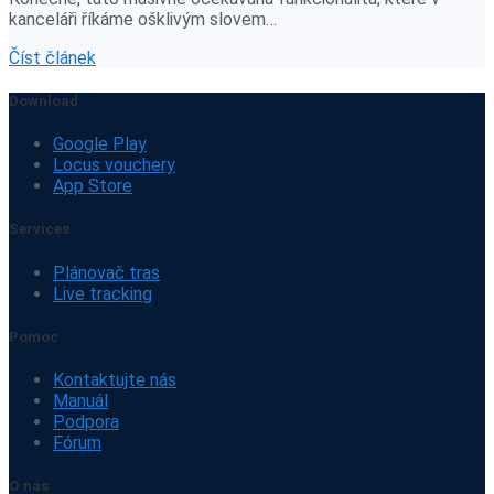
kanceláři říkáme ošklivým slovem…
Číst článek
Download
Google Play
Locus vouchery
App Store
Services
Plánovač tras
Live tracking
Pomoc
Kontaktujte nás
Manuál
Podpora
Fórum
O nás