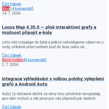
Číst článek
Blog
14 komentářů
14. 7. 2026
Locus Map 4.35.0 — plně interaktivní grafy a
možnost připojit e-kola
Léto vše rozpaluje do běla a jelikož neholdujeme válení se u
vody, utíkáme před vedrem buď do lesa, nebo na…
Číst článek
Nové vydání
49 komentářů
2. 7. 2026
Integrace vyhledávání s volbou polohy, vylepšení
grafů a Android Auto
Ikdyž ty občasné deště za okny moc přívětivě nevypadají,
jaro nám vrcholí, a tak jsme pro vás připravili pár dalších…
Číst článek