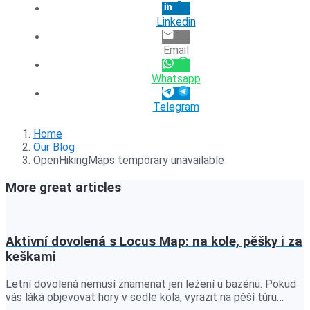
Linkedin
Email
Whatsapp
Telegram
Home
Our Blog
OpenHikingMaps temporary unavailable
More great articles
Aktivní dovolená s Locus Map: na kole, pěšky i za
keškami
Letní dovolená nemusí znamenat jen ležení u bazénu. Pokud
vás láká objevovat hory v sedle kola, vyrazit na pěší túru…