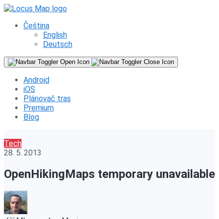
Čeština
English
Deutsch
Android
iOS
Plánovač tras
Premium
Blog
Tech
28. 5. 2013
OpenHikingMaps temporary unavailable