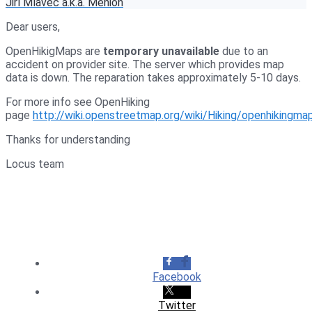
Jiří Mlavec a.k.a. Menion
Dear users,
OpenHikigMaps are
temporary unavailable
due to an
accident on provider site. The server which provides map
data is down. The reparation takes approximately 5-10 days.
For more info see OpenHiking
page
http://wiki.openstreetmap.org/wiki/Hiking/openhikingma
Thanks for understanding
Locus team
Facebook
Twitter