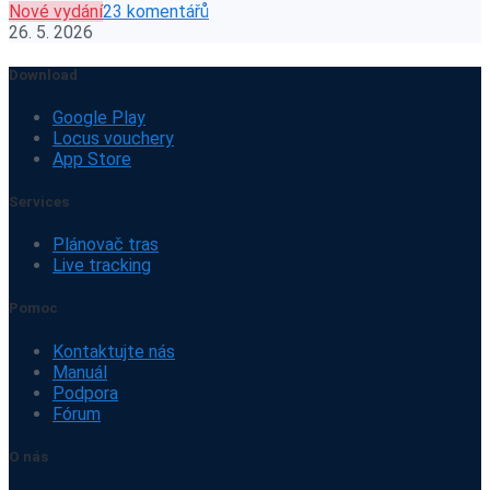
Nové vydání
23 komentářů
26. 5. 2026
Download
Google Play
Locus vouchery
App Store
Services
Plánovač tras
Live tracking
Pomoc
Kontaktujte nás
Manuál
Podpora
Fórum
O nás