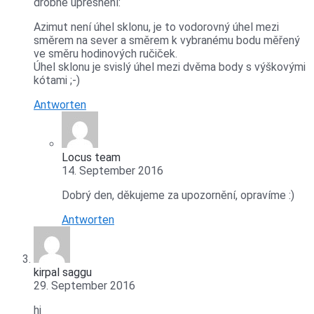
drobné upřesnění:
Azimut není úhel sklonu, je to vodorovný úhel mezi
směrem na sever a směrem k vybranému bodu měřený
ve směru hodinových ručiček.
Úhel sklonu je svislý úhel mezi dvěma body s výškovými
kótami ;-)
Antworten
Locus team
14. September 2016
Dobrý den, děkujeme za upozornění, opravíme :)
Antworten
kirpal saggu
29. September 2016
hi