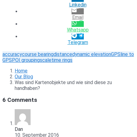
Linkedin
Email
Whatsapp
Telegram
accuracy
course bearing
distance
dynamic elevation
GPS
line to
GPS
POI grouping
scale
time rings
Home
Our Blog
Was sind Kartenobjekte und wie sind diese zu
handhaben?
6 Comments
Dan
10. September 2016