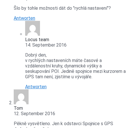
Šlo by tohle možnosti dát do "rychlá nastavení"?
Antworten
Locus team
14. September 2016
Dobrý den,
v rychlých nastaveních máte časové a
vzdálenostní kruhy, dynamické výšky a
seskupování POI. Jedině spojnice mezi kurzorem a
GPS tam není, zjistíme u vývojáře.
Antworten
Tom
12. September 2016
Pěkně vysvětleno. Jen k odstavci Spojnice s GPS