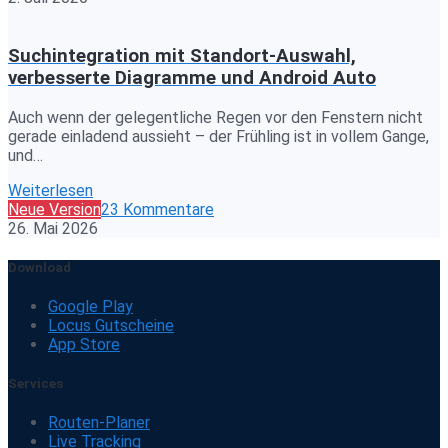
Suchintegration mit Standort-Auswahl,
verbesserte Diagramme und Android Auto
Auch wenn der gelegentliche Regen vor den Fenstern nicht
gerade einladend aussieht – der Frühling ist in vollem Gange,
und…
Weiterlesen
Neue Version
23 Kommentare
26. Mai 2026
Download
Google Play
Locus Gutscheine
App Store
Services
Routen-Planer
Live Tracking