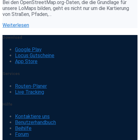
Bei den OpenStreetMap.org-Daten, die die Grundlage für
unsere LoMaps bilden, geht es nicht nur um die Kartierung
von Straßen, Pfaden,…
Weiterlesen
Download
Google Play
Locus Gutscheine
App Store
Services
Routen-Planer
Live Tracking
Hilfe
Kontaktiere uns
Benutzerhandbuch
Beihilfe
Forum