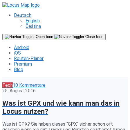
Deutsch
English
Čeština
Android
iOS
Routen-Planer
Premium
Blog
Tech
10 Kommentare
25. August 2016
Was ist GPX und wie kann man das in
Locus nutzen?
Was ist GPX? Sie haben dieses "GPX" sicher schon oft
gesehen wenn Sie mit Tracks und Punkten gearbeitet haben.