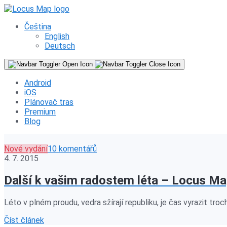
Čeština
English
Deutsch
Android
iOS
Plánovač tras
Premium
Blog
Nové vydání
10 komentářů
4. 7. 2015
Další k vašim radostem léta – Locus Ma
Léto v plném proudu, vedra sžírají republiku, je čas vyrazit troc
Číst článek