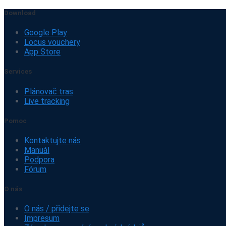
Download
Google Play
Locus vouchery
App Store
Services
Plánovač tras
Live tracking
Pomoc
Kontaktujte nás
Manuál
Podpora
Fórum
O nás
O nás / přidejte se
Impresum