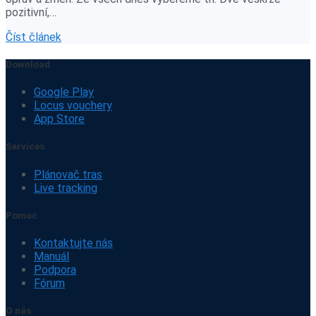
pozitivní,…
Číst článek
Download
Google Play
Locus vouchery
App Store
Services
Plánovač tras
Live tracking
Pomoc
Kontaktujte nás
Manuál
Podpora
Fórum
O nás