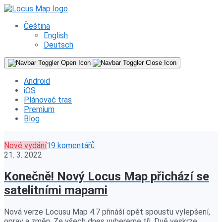
Čeština
English
Deutsch
Android
iOS
Plánovač tras
Premium
Blog
Nové vydání
19 komentářů
21. 3. 2022
Konečně! Nový Locus Map přichází se
satelitními mapami
Nová verze Locusu Map 4.7 přináší opět spoustu vylepšení,
oprav a změn. Ze všech dnes vybereme tři. Dvě veskrze