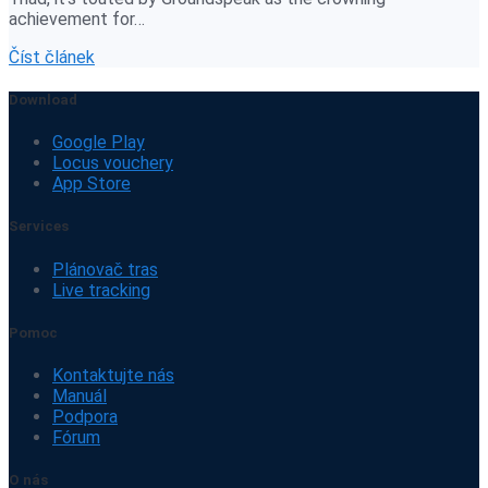
achievement for…
Číst článek
Download
Google Play
Locus vouchery
App Store
Services
Plánovač tras
Live tracking
Pomoc
Kontaktujte nás
Manuál
Podpora
Fórum
O nás