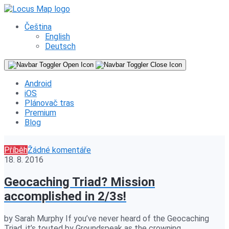
Čeština
English
Deutsch
Android
iOS
Plánovač tras
Premium
Blog
Příběh
Žádné komentáře
18. 8. 2016
Geocaching Triad? Mission
accomplished in 2/3s!
by Sarah Murphy If you’ve never heard of the Geocaching
Triad, it’s touted by Groundspeak as the crowning