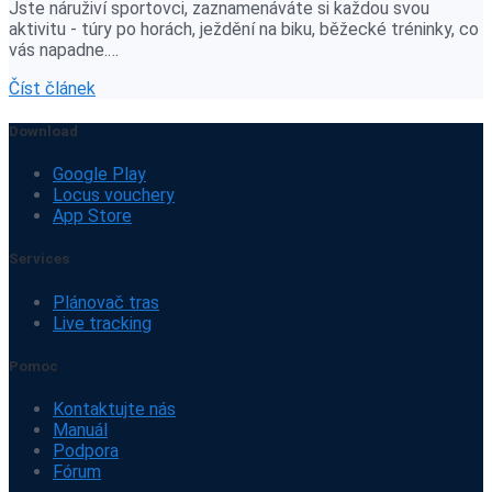
Jste náruživí sportovci, zaznamenáváte si každou svou
aktivitu - túry po horách, ježdění na biku, běžecké tréninky, co
vás napadne.…
Číst článek
Download
Google Play
Locus vouchery
App Store
Services
Plánovač tras
Live tracking
Pomoc
Kontaktujte nás
Manuál
Podpora
Fórum