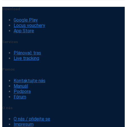
Download
Google Play
Locus vouchery
App Store
Services
Plánovač tras
Live tracking
Pomoc
Kontaktujte nás
Manuál
Podpora
Fórum
O nás
O nás / přidejte se
Impresum