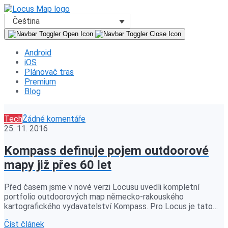
Čeština
Android
iOS
Plánovač tras
Premium
Blog
Tech
Žádné komentáře
25. 11. 2016
Kompass definuje pojem outdoorové
mapy již přes 60 let
Před časem jsme v nové verzi Locusu uvedli kompletní
portfolio outdoorových map německo-rakouského
kartografického vydavatelství Kompass. Pro Locus je tato…
Číst článek