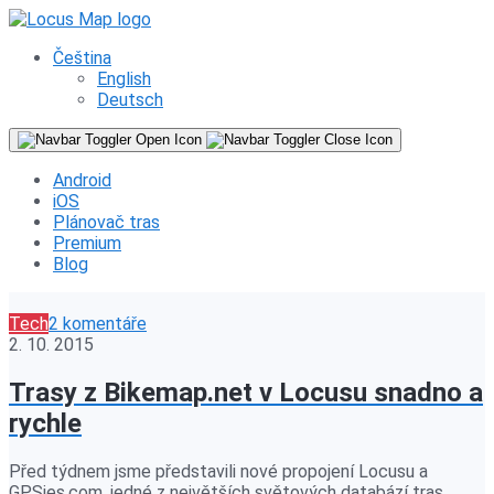
Čeština
English
Deutsch
Android
iOS
Plánovač tras
Premium
Blog
Tech
2 komentáře
2. 10. 2015
Trasy z Bikemap.net v Locusu snadno a
rychle
Před týdnem jsme představili nové propojení Locusu a
GPSies.com, jedné z největších světových databází tras.