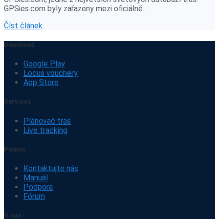
GPSies.com byly zařazeny mezi oficiálně…
Číst článek
Download
Google Play
Locus vouchery
App Store
Services
Plánovač tras
Live tracking
Pomoc
Kontaktujte nás
Manuál
Podpora
Fórum
O nás