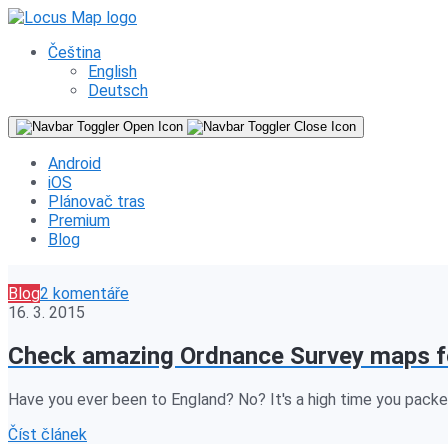
Čeština
English
Deutsch
Android
iOS
Plánovač tras
Premium
Blog
Blog
2 komentáře
16. 3. 2015
Check amazing Ordnance Survey maps fo
Have you ever been to England? No? It's a high time you packe
Číst článek