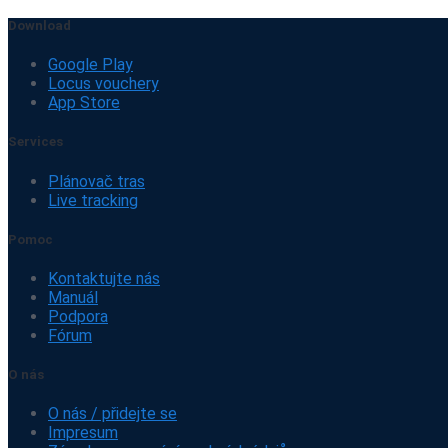
Download
Google Play
Locus vouchery
App Store
Services
Plánovač tras
Live tracking
Pomoc
Kontaktujte nás
Manuál
Podpora
Fórum
O nás
O nás / přidejte se
Impresum