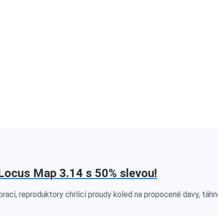
Locus Map 3.14 s 50% slevou!
orací, reproduktory chrlící proudy koled na propocené davy, tá