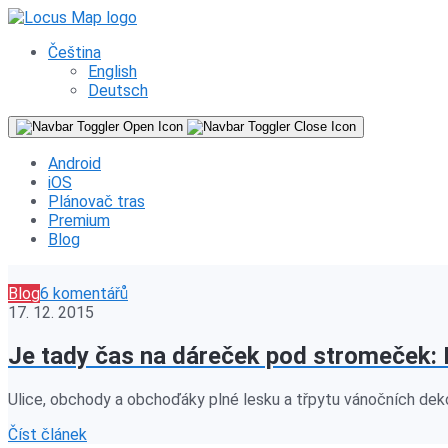
Čeština
English
Deutsch
Android
iOS
Plánovač tras
Premium
Blog
Blog
6 komentářů
17. 12. 2015
Je tady čas na dáreček pod stromeček: 
Ulice, obchody a obchoďáky plné lesku a třpytu vánočních dek
Číst článek