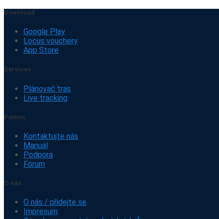
Download
Google Play
Locus vouchery
App Store
Services
Plánovač tras
Live tracking
Pomoc
Kontaktujte nás
Manuál
Podpora
Fórum
O nás
O nás / přidejte se
Impresum