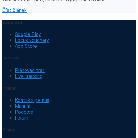
Číst článek
Download
Google Play
Locus vouchery
App Store
Services
Plánovač tras
Live tracking
Pomoc
Kontaktujte nás
Manuál
Podpora
Fórum
O nás