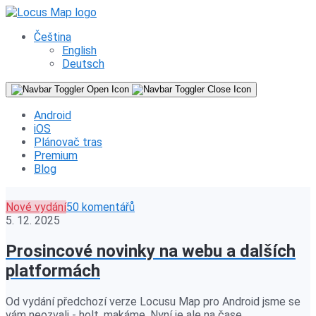
Čeština
English
Deutsch
Android
iOS
Plánovač tras
Premium
Blog
Nové vydání
50 komentářů
5. 12. 2025
Prosincové novinky na webu a dalších
platformách
Od vydání předchozí verze Locusu Map pro Android jsme se
vám neozvali - holt, makáme. Nyní je ale na čase…