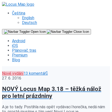
Čeština
English
Deutsch
Android
iOS
Plánovač tras
Premium
Blog
Nové vydání
13 komentářů
27. 6. 2016
NOVÝ Locus Map 3.18 – těžká nálož
pro letní prázdniny
A je to tady. Postihla nás opět vydávací horečka, nedá nám
to, prostě musíme s tím ven! Nový Locus je…