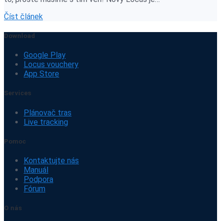
Číst článek
Download
Google Play
Locus vouchery
App Store
Services
Plánovač tras
Live tracking
Pomoc
Kontaktujte nás
Manuál
Podpora
Fórum
O nás