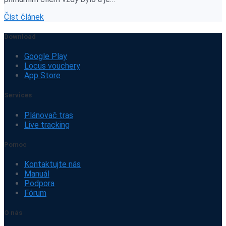
Číst článek
Download
Google Play
Locus vouchery
App Store
Services
Plánovač tras
Live tracking
Pomoc
Kontaktujte nás
Manuál
Podpora
Fórum
O nás