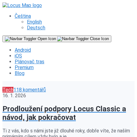
Čeština
English
Deutsch
Android
iOS
Plánovač tras
Premium
Blog
Tech
118 komentářů
16. 1. 2026
Prodloužení podpory Locus Classic a
návod, jak pokračovat
Ti z vás, kdo s námi jste již dlouhé roky, dobře víte, že naším
primárním cílem vždy bylo a je…