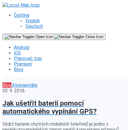
Čeština
English
Deutsch
Android
iOS
Plánovač tras
Premium
Blog
Blog
4 komentáře
30. 9. 2016
Jak ušetřit baterii pomocí
automatického vypínání GPS?
Výdrž baterie chytrých mobilních telefonů je jedno z
nejdiskutovatelnějších témat napříč komunitami příznivců