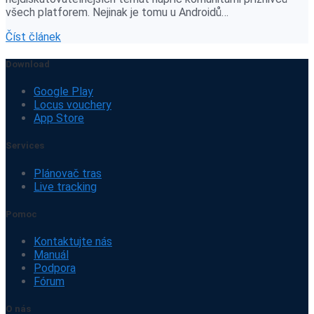
všech platforem. Nejinak je tomu u Androidů…
Číst článek
Download
Google Play
Locus vouchery
App Store
Services
Plánovač tras
Live tracking
Pomoc
Kontaktujte nás
Manuál
Podpora
Fórum
O nás