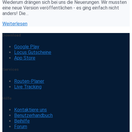
Wiederum drängen sich bei uns die Neuerungen. Wir mussten
eine neue Version veröffentlichen - es ging einfach nicht
anders! Die…
Weiterlesen
Download
Google Play
Locus Gutscheine
App Store
Services
Routen-Planer
Live Tracking
Hilfe
Kontaktiere uns
Benutzerhandbuch
Beihilfe
Forum