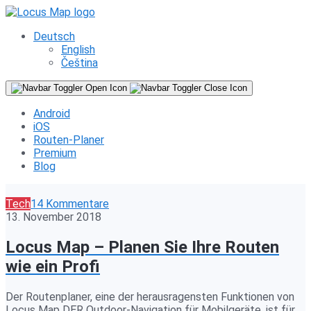
Deutsch
English
Čeština
Android
iOS
Routen-Planer
Premium
Blog
Tech
14 Kommentare
13. November 2018
Locus Map – Planen Sie Ihre Routen
wie ein Profi
Der Routenplaner, eine der herausragensten Funktionen von
Locus Map DER Outdoor-Navigation für Mobilgeräte, ist für