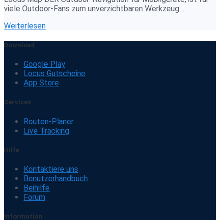
viele Outdoor-Fans zum unverzichtbaren Werkzeug…
Weiterlesen
Download
Google Play
Locus Gutscheine
App Store
Services
Routen-Planer
Live Tracking
Hilfe
Kontaktiere uns
Benutzerhandbuch
Beihilfe
Forum
Information