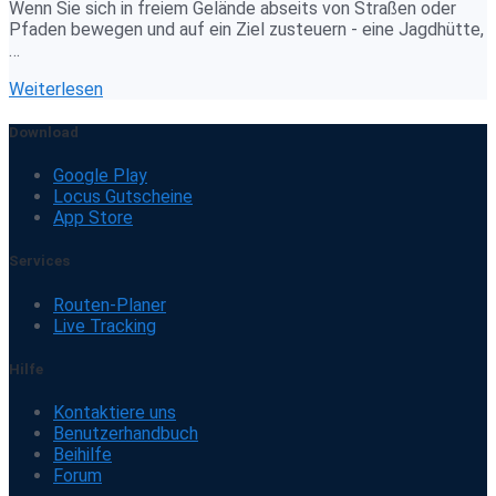
Wenn Sie sich in freiem Gelände abseits von Straßen oder
Pfaden bewegen und auf ein Ziel zusteuern - eine Jagdhütte,
…
Weiterlesen
Download
Google Play
Locus Gutscheine
App Store
Services
Routen-Planer
Live Tracking
Hilfe
Kontaktiere uns
Benutzerhandbuch
Beihilfe
Forum