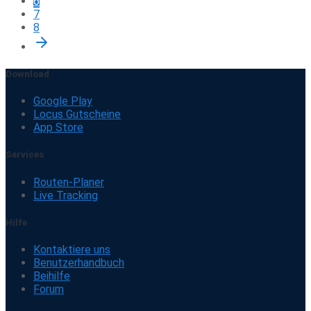
6
7
8
Download
Google Play
Locus Gutscheine
App Store
Services
Routen-Planer
Live Tracking
Hilfe
Kontaktiere uns
Benutzerhandbuch
Beihilfe
Forum